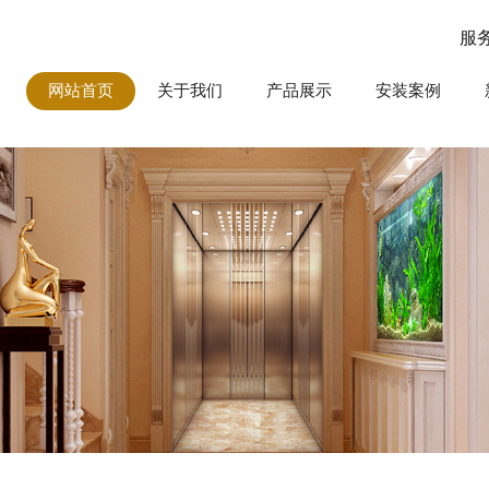
服
网站首页
关于我们
产品展示
安装案例