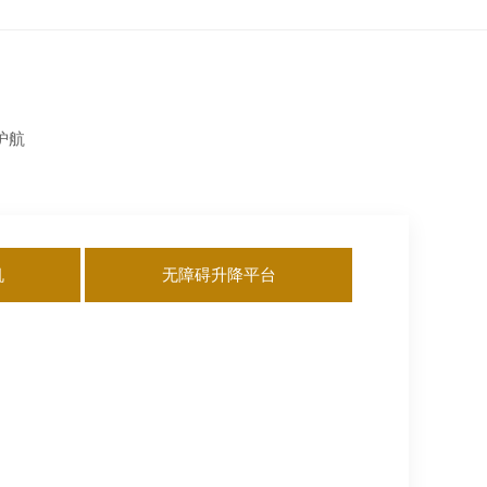
护航
机
无障碍升降平台