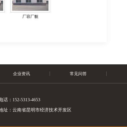
厂容厂貌
企业资讯
常见问答
电话：152-5313-4653
地址：云南省昆明市经济技术开发区